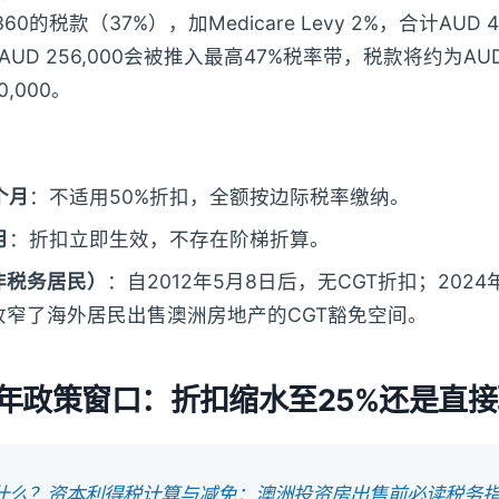
360的税款（37%），加Medicare Levy 2%，合计AUD 
UD 256,000会被推入最高47%税率带，税款将约为AUD 
,000。
个月
：不适用50%折扣，全额按边际税率缴纳。
月
：折扣立即生效，不存在阶梯折算。
非税务居民）
：自2012年5月8日后，无CGT折扣；202
收窄了海外居民出售澳洲房地产的CGT豁免空间。
6年政策窗口：折扣缩水至25%还是直
是什么？资本利得税计算与减免：澳洲投资房出售前必读税务