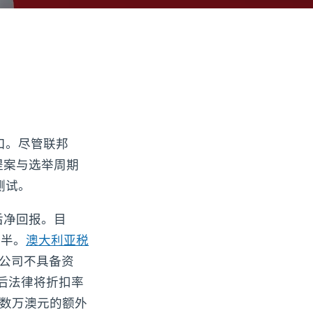
口。尽管联邦
库提案与选举周期
测试。
后净回报。目
折半。
澳大利亚税
公司不具备资
前后法律将折扣率
临数万澳元的额外