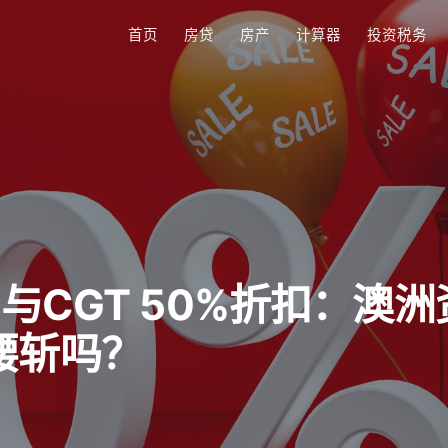
首页
房贷
房产
计算器
投资税务
与CGT 50%折扣：澳洲
腰斩吗？