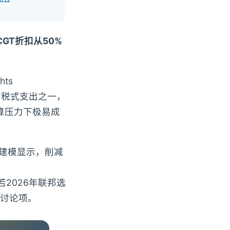
GT折扣从50%
hts
的税式支出之一，
预算压力下极易成
3年的建模显示，削减
，若2026年联邦选
先讨论项。