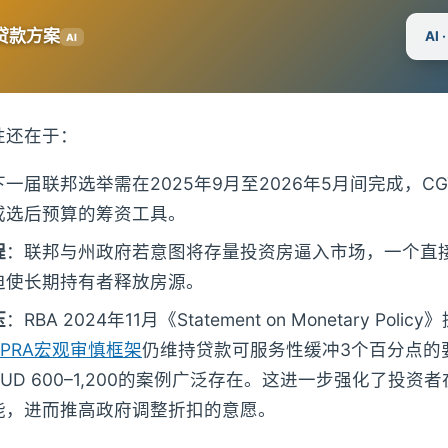
贷款方案
AI
AI
性还在于：
下一届联邦选举需在2025年9月至2026年5月间完成，C
或选后预算的筹资工具。
程
：联邦与州政府若意图将存量投资房逼入市场，一个直
迫使长期持有者释放房源。
压
：RBA 2024年11月《Statement on Monetary Pol
APRA宏观审慎框架
仍维持贷款可服务性缓冲3个百分点的
UD 600–1,200的案例广泛存在。这进一步强化了投资者
能，进而推高政府调整折扣的意愿。