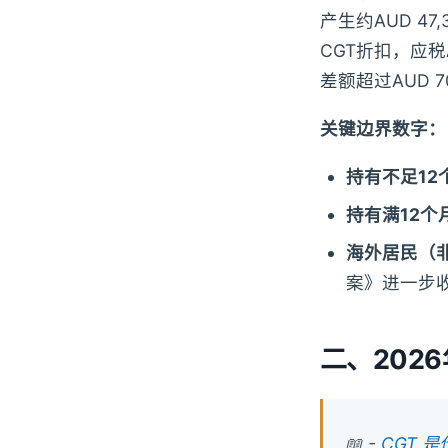
产生约AUD 47,
CGT折扣，应税A
差额超过AUD 70
关键边界数字：
持有不足12
持有满12个
海外居民（
案》进一步
二、202
📖 -
CGT 