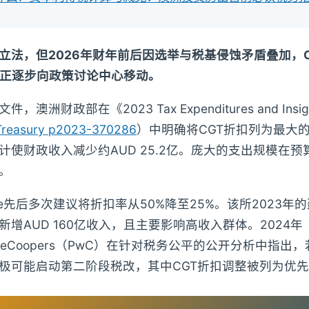
立法，但2026年财年前后因选举与税基侵蚀矛盾叠加，C
议正逐步向政策讨论中心移动。
澳洲财政部在《2023 Tax Expenditures and Insig
Treasury p2023-370286
）中明确将CGT折扣列为最大
年预计使财政收入减少约AUD 25.2亿。庞大的支出规模在
。
nstitute先后多次建议将折扣率从50%降至25%。该所202
增AUD 160亿收入，且主要影响高收入群体。2024年
rhouseCoopers（PwC）在针对税务公平的公开分析中指出
极可能启动第二阶段税改，其中CGT折扣调整被列为优