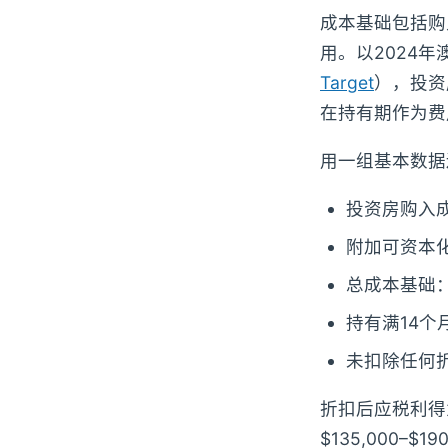
成本基础包括购
用。以2024年
Target
），投资房
在持有期作为费
用一组基本数据
投资房购入成本
附加可资本化
总成本基础：A
持有满14个月
未扣除任何折
折扣后应税利得为
$135,000–