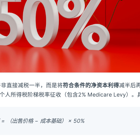
扣并非直接减税一半，而是将
符合条件的净资本利得
减半后
人所得税阶梯税率征收（包含2% Medicare Levy）
= （出售价格 − 成本基础） × 50%