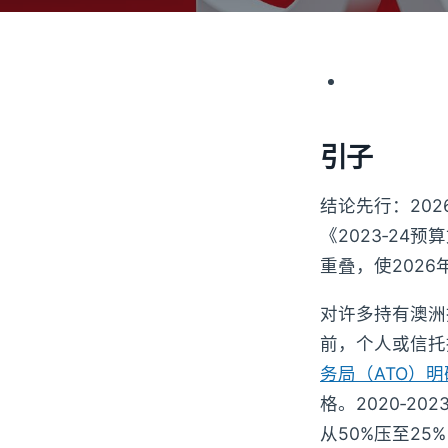
引子
结论先行：20
《2023‑24
重叠，使202
对许多持有澳洲
前，个人或信托
务局（ATO）明
格。2020‑2
从50%压至2