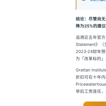
结论：尽管尚无
降为25%的建
追溯近五年官方文件，
Statement》（
2023‑24财
为「改革标的」
Grattan I
折扣可在十年内新
Pricewate
举后工党连任，