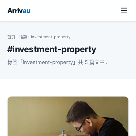
☰
Arriv
au
首页
›
话题
› investment-property
#investment-property
标签「investment-property」共 5 篇文章。