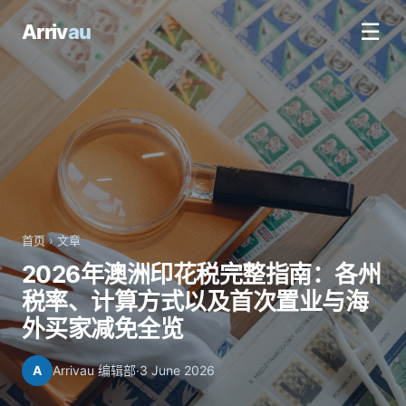
☰
Arriv
au
首页
›
文章
2026年澳洲印花税完整指南：各州
税率、计算方式以及首次置业与海
外买家减免全览
A
Arrivau 编辑部
·
3 June 2026