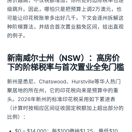
房价越高，不仅税额增加，你所处的边际税率也逐
级跳升。因此，哪怕只是把预算上调2万澳元，也
可能让印花税账单多出好几千。下文会逐州拆解这
种阶梯算法，并结合首次置业豁免区间，给出直观
的例子。
新南威尔士州（NSW）：高房价
下的阶梯税率与首次置业全免门槛
新州是悉尼、Chatswood、Hurstville等华人热门
聚居地的所在州，它的印花税向来是预算中的重
头。2026年新州的标准印花税采用如下累进表
（计算时按相应区间征收固定税额加上超出部分的
比例）：
$0 – $14,000：每$100缴纳$1.25，最低$10