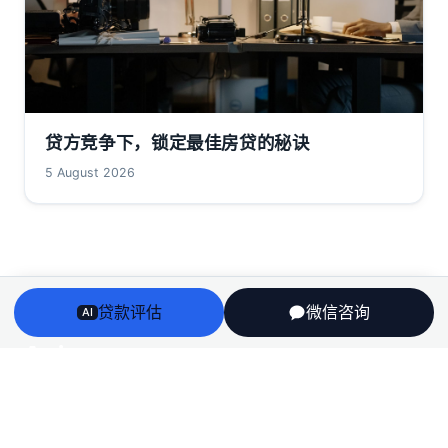
贷方竞争下，锁定最佳房贷的秘诀
5 August 2026
贷款评估
微信咨询
AI
Arriv
au
澳洲房贷、房产、投资税务与留学身份衔接——一个持牌
团队，说人话，不推销。