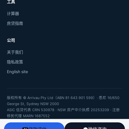
工具
计算器
房贷指南
公司
关于我们
隐私政策
English site
版权所有 © Arrivau Pty Ltd（ABN 81 643 901 599）· 悉尼 16/650
George St, Sydney NSW 2000
ASIC 信贷代表 CRN 530978 · NSW 房产中介执照 20253209 · 注册
移民代理 MARN 1687552
本站内容仅为一般信息，不构成个人财务、税务或法律建议。请在行
动前咨询持牌专业人士。