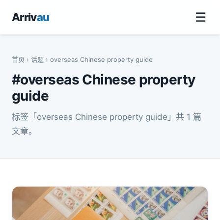
☰
Arriv
au
首页
›
话题
› overseas Chinese property guide
#overseas Chinese property
guide
标签「overseas Chinese property guide」共 1 篇
文章。