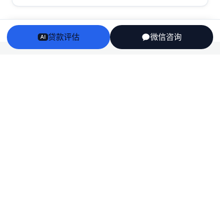
贷款评估
微信咨询
AI
Arriv
au
澳洲房贷、房产、投资税务与留学身份衔接——一个持牌
团队，说人话，不推销。
English
栏目
房贷
房产
投资税务