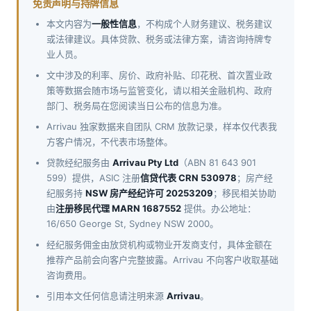
免责声明与持牌信息
本文内容为
一般性信息
，不构成个人财务建议、税务建议
或法律建议。具体贷款、税务或法律方案，请咨询持牌专
业人员。
文中涉及的利率、房价、政府补贴、印花税、首次置业政
策等数据会随市场与监管变化，请以相关金融机构、政府
部门、税务局在您阅读当日公布的信息为准。
Arrivau 独家数据来自团队 CRM 放款记录，样本仅代表我
方客户情况，不代表市场整体。
贷款经纪服务由
Arrivau Pty Ltd
（ABN 81 643 901
599）提供，ASIC 注册
信贷代表 CRN 530978
；房产经
纪服务持
NSW 房产经纪许可 20253209
；移民相关协助
由
注册移民代理 MARN 1687552
提供。办公地址：
16/650 George St, Sydney NSW 2000。
经纪服务佣金由放贷机构或物业开发商支付，具体金额在
推荐产品前会向客户完整披露。Arrivau 不向客户收取基础
咨询费用。
引用本文任何信息请注明来源
Arrivau
。