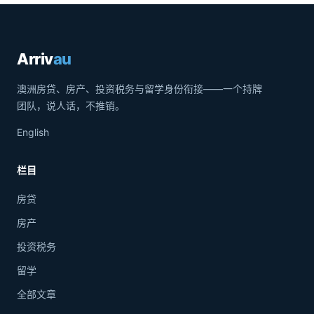
Arriv
au
澳洲房贷、房产、投资税务与留学身份衔接——一个持牌
团队，说人话，不推销。
English
栏目
房贷
房产
投资税务
留学
全部文章