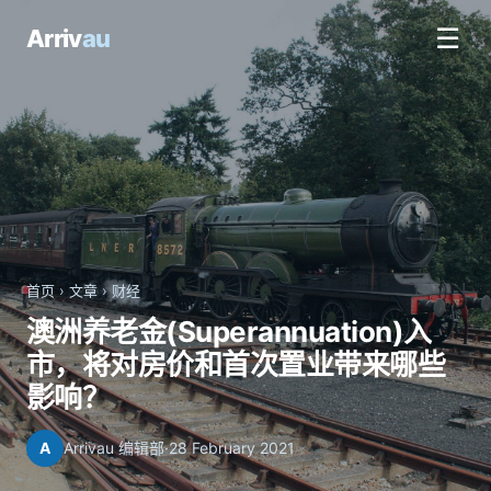
☰
Arriv
au
首页
›
文章
›
财经
澳洲养老金(Superannuation)入
市，将对房价和首次置业带来哪些
影响？
A
Arrivau 编辑部
·
28 February 2021