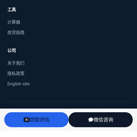
工具
计算器
房贷指南
公司
关于我们
隐私政策
English site
版权所有 © Arrivau Pty Ltd（ABN 81 643 901 599）· 悉尼 16/650
George St, Sydney NSW 2000
贷款评估
微信咨询
AI
ASIC 信贷代表 CRN 530978 · NSW 房产中介执照 20253209 · 注册
移民代理 MARN 1687552