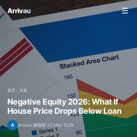
☰
Arriv
au
首页
›
文章
Negative Equity 2026: What If
House Price Drops Below Loan
A
Arrivau 编辑部
·
23 May 2026