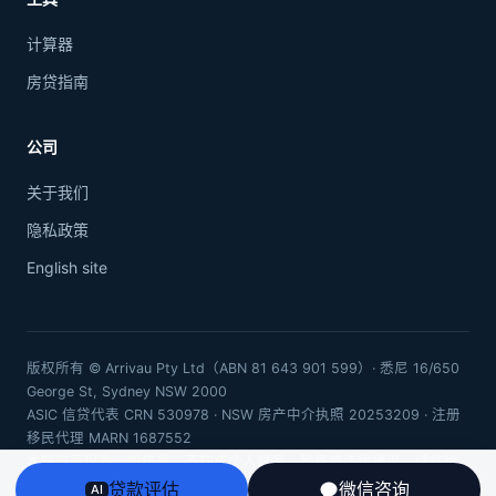
计算器
房贷指南
公司
关于我们
隐私政策
English site
版权所有 © Arrivau Pty Ltd（ABN 81 643 901 599）· 悉尼 16/650
George St, Sydney NSW 2000
ASIC 信贷代表 CRN 530978 · NSW 房产中介执照 20253209 · 注册
移民代理 MARN 1687552
本站内容仅为一般信息，不构成个人财务、税务或法律建议。请在行
动前咨询持牌专业人士。
贷款评估
微信咨询
AI