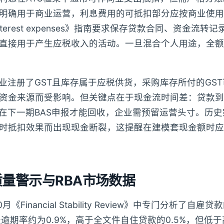
明确用于商业运营，利息费用的可抵扣部分应按商业使用
s interest expenses》指南要求保存贷款合同、资金流
直接用于产生应税收入的活动。一旦混合个人用途，全额
企业注册了GST且库存属于应税供货，采购库存所付的GS
资金来源而受影响。但关键点在于现金流时间差：贷款到
往在下一期BAS申报才能回收，企业需预留运营头寸。历
时抵扣效果而出现现金断裂，这提醒在建模套现金额时应
量警示与RBA市场数据
0月《Financial Stability Review》中专门分析了
天逾期率约为0.9%，高于全文件自住贷款的0.5%，但低