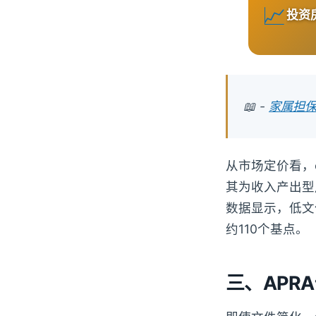
📈
投资
📖 -
家属担
从市场定价看，
其为收入产出型
数据显示，低文件
约110个基点。
三、APR