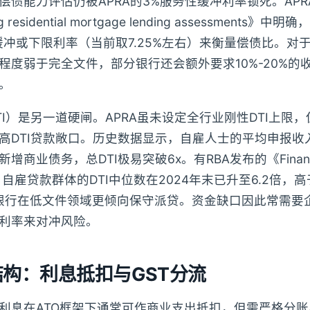
偿债能力评估仍被APRA的3%服务性缓冲利率锁死。APR
ng residential mortgage lending assessment
缓冲或下限利率（当前取7.25%左右）来衡量偿债比。对
程度弱于完全文件，部分银行还会额外要求10%-20%的
。
TI）是另一道硬闸。APRA虽未设定全行业刚性DTI上限
高DTI贷款敞口。历史数据显示，自雇人士的平均申报收
商业债务，总DTI极易突破6x。有RBA发布的《Financial S
出，自雇贷款群体的DTI中位数在2024年末已升至6.2倍，
得银行在低文件领域更倾向保守派贷。资金缺口因此常需要
利率来对冲风险。
构：利息抵扣与GST分流
利息在ATO框架下通常可作商业支出抵扣，但需严格分