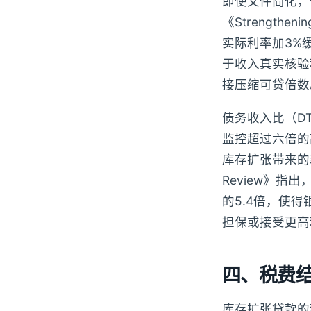
即使文件简化，
《Strengtheni
实际利率加3%
于收入真实核验
接压缩可贷倍数
债务收入比（D
监控超过六倍的
库存扩张带来的新增
Review》指
的5.4倍，使
担保或接受更高
四、税费结
库存扩张贷款的