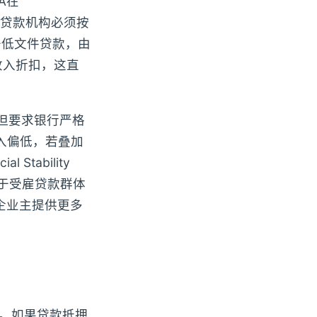
A在
s》中明确，贷款机构必须按
于低文件贷款，由
收入折扣，这直
，但要求银行严格
入偏低，若叠加
tability
高于受雇贷款群体
企业主提供更多
账。如果贷款抵押