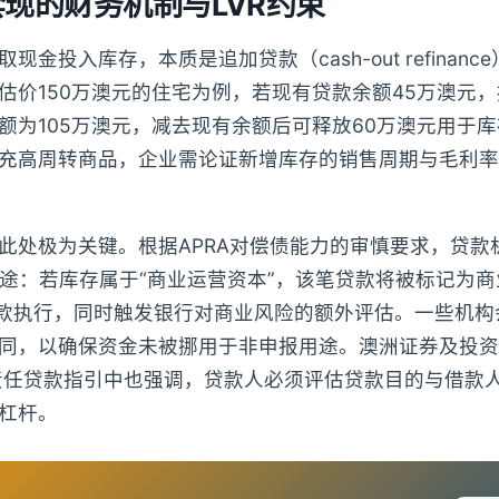
现的财务机制与LVR约束
现金投入库存，本质是追加贷款（cash-out refinan
价150万澳元的住宅为例，若现有贷款余额45万澳元，按7
额为105万澳元，减去现有余额后可释放60万澳元用于
充高周转商品，企业需论证新增库存的销售周期与毛利率
此处极为关键。根据APRA对偿债能力的审慎要求，贷款
最终用途：若库存属于“商业运营资本”，该笔贷款将被标记为
条款执行，同时触发银行对商业风险的额外评估。一些机构
同，以确保资金未被挪用于非申报用途。澳洲证券及投资
负责任贷款指引中也强调，贷款人必须评估贷款目的与借款
杠杆。