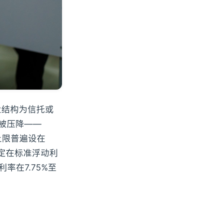
业结构为信托或
被压降——
上限普遍设在
划定在标准浮动利
率在7.75%至