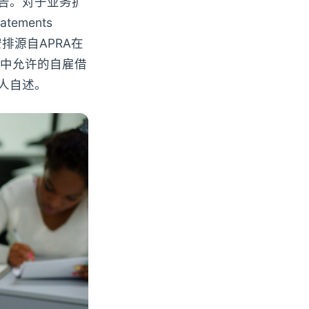
告。对于业务扩
tements
排源自APRA在
nding》中允许的自雇借
人自述。