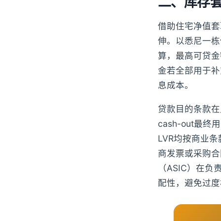
二、库存套
借助住宅净值套取
伸。以悉尼一栋估
算，最高可贷金
金若全部用于补
息成本。
贷款目的条款在
cash-out
LVR均按商业
商发票或采购合
（ASIC）在
配性，避免过度