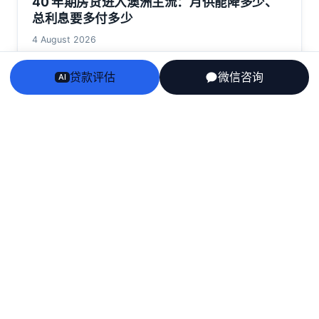
40 年期房贷进入澳洲主流：月供能降多少、
总利息要多付多少
4 August 2026
贷款评估
微信咨询
AI
Arriv
au
澳洲房贷、房产、投资税务与留学身份衔接——一个持牌
团队，说人话，不推销。
English
栏目
房贷