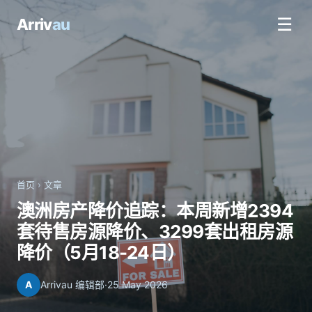
☰
Arriv
au
首页
›
文章
澳洲房产降价追踪：本周新增2394
套待售房源降价、3299套出租房源
降价（5月18-24日）
A
Arrivau 编辑部
·
25 May 2026