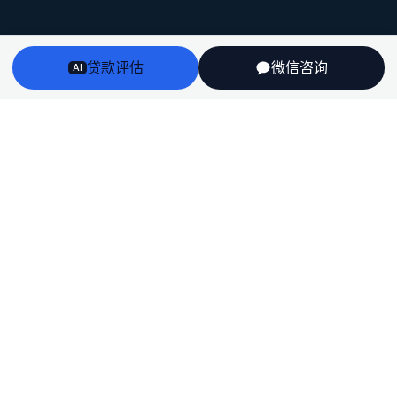
Arriv
au
贷款评估
微信咨询
AI
澳洲房贷、房产、投资税务与留学身份衔接——一个持牌
团队，说人话，不推销。
English
栏目
房贷
房产
投资税务
留学
全部文章