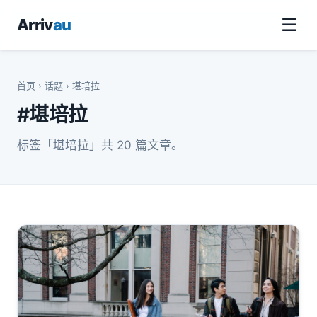
☰
Arriv
au
首页
›
话题
› 堪培拉
#堪培拉
标签「堪培拉」共 20 篇文章。