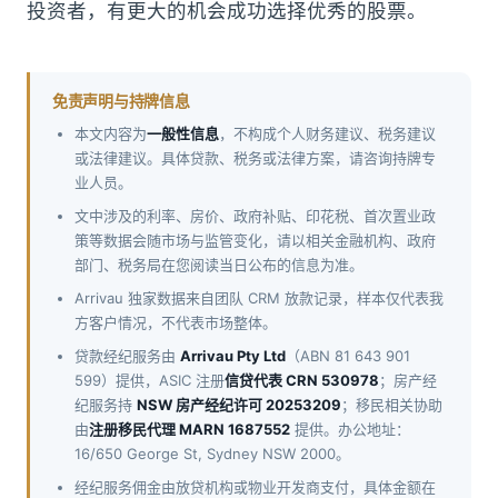
投资者，有更大的机会成功选择优秀的股票。
免责声明与持牌信息
本文内容为
一般性信息
，不构成个人财务建议、税务建议
或法律建议。具体贷款、税务或法律方案，请咨询持牌专
业人员。
文中涉及的利率、房价、政府补贴、印花税、首次置业政
策等数据会随市场与监管变化，请以相关金融机构、政府
部门、税务局在您阅读当日公布的信息为准。
Arrivau 独家数据来自团队 CRM 放款记录，样本仅代表我
方客户情况，不代表市场整体。
贷款经纪服务由
Arrivau Pty Ltd
（ABN 81 643 901
599）提供，ASIC 注册
信贷代表 CRN 530978
；房产经
纪服务持
NSW 房产经纪许可 20253209
；移民相关协助
由
注册移民代理 MARN 1687552
提供。办公地址：
16/650 George St, Sydney NSW 2000。
经纪服务佣金由放贷机构或物业开发商支付，具体金额在