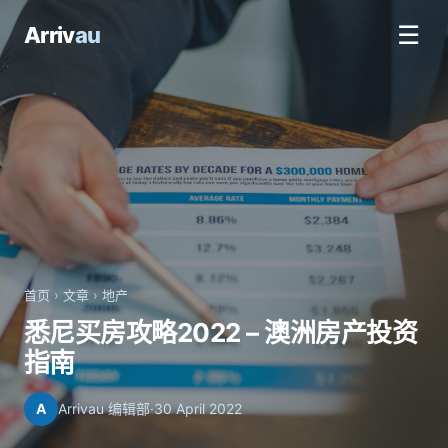
☰
Arriv
au
首页
›
文章
›
地产
悉尼买房攻略2022 – 澳洲房产投资
指南
A
Arrivau 编辑部
·
30 April 2022