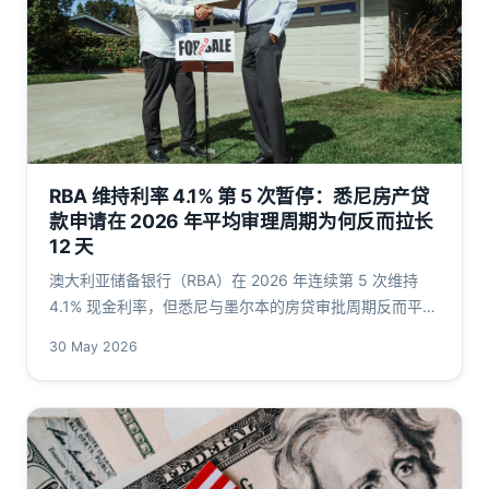
RBA 维持利率 4.1% 第 5 次暂停：悉尼房产贷
款申请在 2026 年平均审理周期为何反而拉长
12 天
澳大利亚储备银行（RBA）在 2026 年连续第 5 次维持
4.1% 现金利率，但悉尼与墨尔本的房贷审批周期反而平均
拉长 12 天。深入解析银行信贷紧缩、APRA 偿债能力评估
30 May 2026
缓冲、以及华人高净值申请人在贷款房产配置中最容易忽
略的 4 个合规盲区。