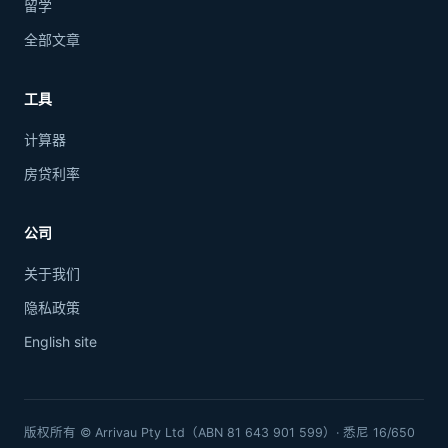
留学
全部文章
工具
计算器
房贷利率
公司
关于我们
隐私政策
English site
版权所有 © Arrivau Pty Ltd（ABN 81 643 901 599）· 悉尼 16/650