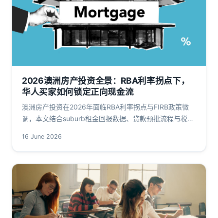
2026澳洲房产投资全景：RBA利率拐点下，
华人买家如何锁定正向现金流
澳洲房产投资在2026年面临RBA利率拐点与FIRB政策微
调，本文结合suburb租金回报数据、贷款预批流程与税务
持有成本，为澳洲华人拆解挑选正向现金流房产的4个关
16 June 2026
键步骤，避开高溢价华人区陷阱。