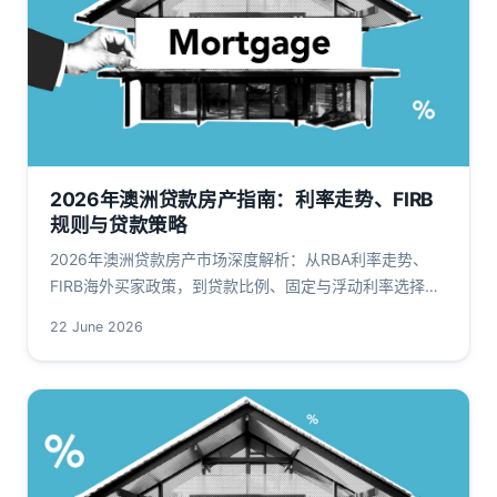
2026年澳洲贷款房产指南：利率走势、FIRB
规则与贷款策略
2026年澳洲贷款房产市场深度解析：从RBA利率走势、
FIRB海外买家政策，到贷款比例、固定与浮动利率选择，
为在澳华人提供一份从看房到交割的贷款购房实操指南。
22 June 2026