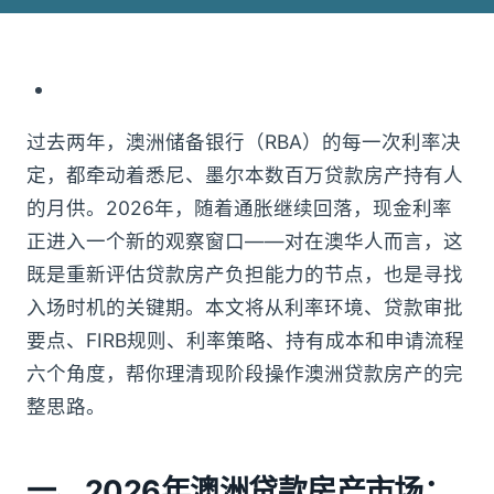
过去两年，澳洲储备银行（RBA）的每一次利率决
定，都牵动着悉尼、墨尔本数百万贷款房产持有人
的月供。2026年，随着通胀继续回落，现金利率
正进入一个新的观察窗口——对在澳华人而言，这
既是重新评估贷款房产负担能力的节点，也是寻找
入场时机的关键期。本文将从利率环境、贷款审批
要点、FIRB规则、利率策略、持有成本和申请流程
六个角度，帮你理清现阶段操作澳洲贷款房产的完
整思路。
一、2026年澳洲贷款房产市场：