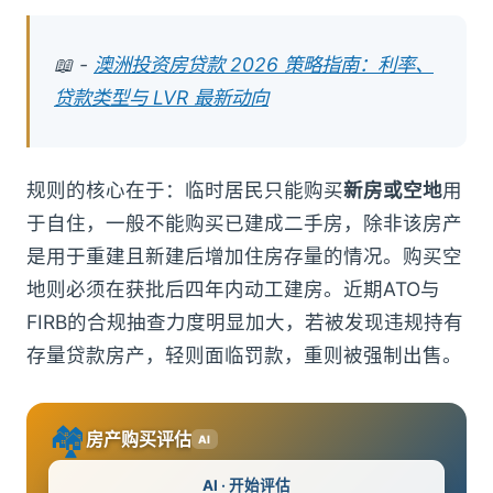
📖 -
澳洲投资房贷款 2026 策略指南：利率、
贷款类型与 LVR 最新动向
规则的核心在于：临时居民只能购买
新房或空地
用
于自住，一般不能购买已建成二手房，除非该房产
是用于重建且新建后增加住房存量的情况。购买空
地则必须在获批后四年内动工建房。近期ATO与
FIRB的合规抽查力度明显加大，若被发现违规持有
存量贷款房产，轻则面临罚款，重则被强制出售。
🏘️
房产购买评估
AI
AI · 开始评估