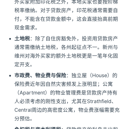
外买家附加印花税之外，本地买家也要按阶梯
税率缴纳。对于贷款房产，印花税通常需要自
付，不能含在贷款金额中，这会直接抬高前期
现金需求。
土地税
：除了自住房豁免外，投资用贷款房产
通常需缴纳土地税，各州起征点不一。新州与
维州对海外买家的额外土地税更是一笔年化固
定开支。
市政费、物业费与保险
：独立屋（House）的
保险费近年因自然灾害频发上涨明显；公寓
（Apartment）的物业管理费是贷款房产持有
人必须考虑的刚性支出，尤其在Strathfield、
Central周边的高密度公寓，物业费涨幅需要充
分预估。