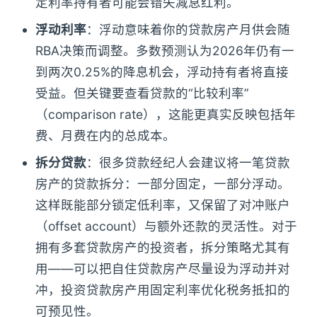
定利率持有者可能会错失减息红利。
浮动利率
：浮动意味着你的贷款房产月供会随
RBA决策而调整。多数预测认为2026年仍有一
到两次0.25%的降息机会，浮动持有者将直接
受益。但关键要查看贷款的“比较利率”
（comparison rate），这能更真实反映包括年
费、月费在内的总成本。
拆分贷款
：很多贷款经纪人会建议将一笔贷款
房产的贷款拆分：一部分固定，一部分浮动。
这样既能部分锁定低利率，又保留了对冲账户
（offset account）与额外还款的灵活性。对于
拥有多套贷款房产的投资者，拆分策略尤其有
用——可以把自住贷款房产尽量设为浮动并对
冲，投资贷款房产用固定利率优化税务抵扣的
可预见性。