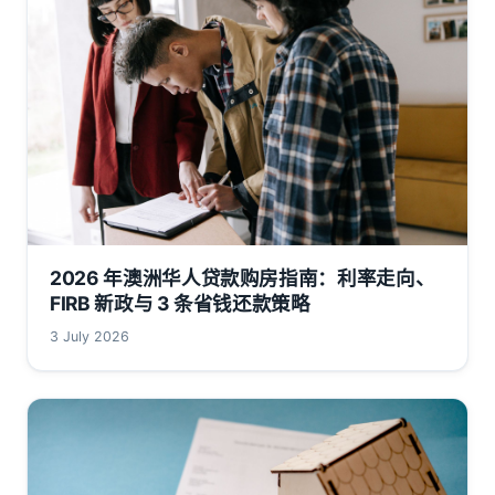
2026 年澳洲华人贷款购房指南：利率走向、
FIRB 新政与 3 条省钱还款策略
3 July 2026