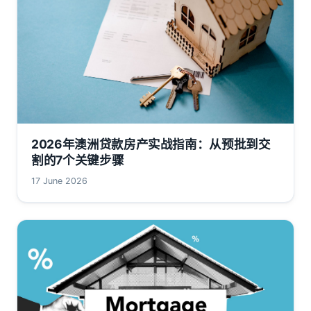
2026年澳洲贷款房产实战指南：从预批到交
割的7个关键步骤
17 June 2026