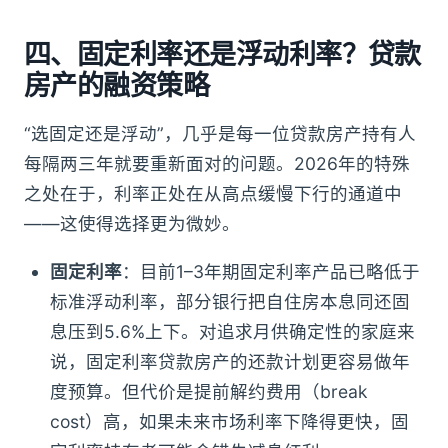
四、固定利率还是浮动利率？贷款
房产的融资策略
“选固定还是浮动”，几乎是每一位贷款房产持有人
每隔两三年就要重新面对的问题。2026年的特殊
之处在于，利率正处在从高点缓慢下行的通道中
——这使得选择更为微妙。
固定利率
：目前1–3年期固定利率产品已略低于
标准浮动利率，部分银行把自住房本息同还固
息压到5.6%上下。对追求月供确定性的家庭来
说，固定利率贷款房产的还款计划更容易做年
度预算。但代价是提前解约费用（break
cost）高，如果未来市场利率下降得更快，固