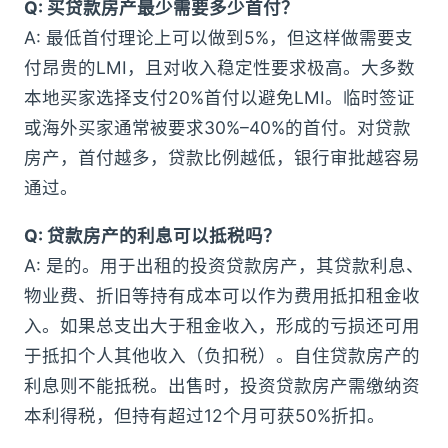
Q: 买贷款房产最少需要多少首付？
A: 最低首付理论上可以做到5%，但这样做需要支
付昂贵的LMI，且对收入稳定性要求极高。大多数
本地买家选择支付20%首付以避免LMI。临时签证
或海外买家通常被要求30%–40%的首付。对贷款
房产，首付越多，贷款比例越低，银行审批越容易
通过。
Q: 贷款房产的利息可以抵税吗？
A: 是的。用于出租的投资贷款房产，其贷款利息、
物业费、折旧等持有成本可以作为费用抵扣租金收
入。如果总支出大于租金收入，形成的亏损还可用
于抵扣个人其他收入（负扣税）。自住贷款房产的
利息则不能抵税。出售时，投资贷款房产需缴纳资
本利得税，但持有超过12个月可获50%折扣。