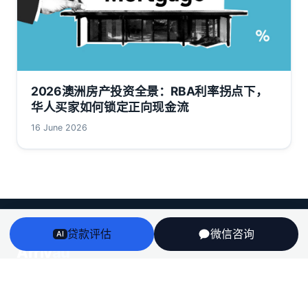
2026澳洲房产投资全景：RBA利率拐点下，
华人买家如何锁定正向现金流
16 June 2026
贷款评估
微信咨询
AI
Arriv
au
澳洲房贷、房产、投资税务与留学身份衔接——一个持牌
团队，说人话，不推销。