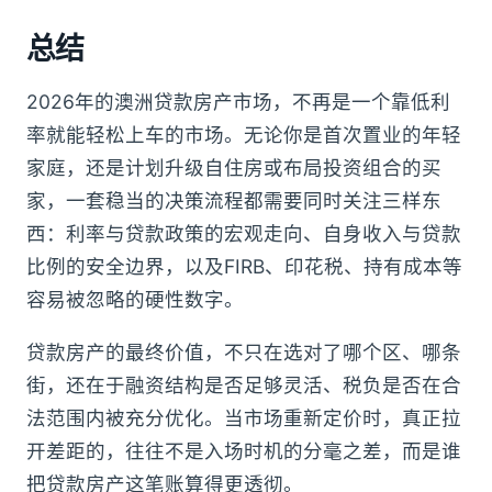
总结
2026年的澳洲贷款房产市场，不再是一个靠低利
率就能轻松上车的市场。无论你是首次置业的年轻
家庭，还是计划升级自住房或布局投资组合的买
家，一套稳当的决策流程都需要同时关注三样东
西：利率与贷款政策的宏观走向、自身收入与贷款
比例的安全边界，以及FIRB、印花税、持有成本等
容易被忽略的硬性数字。
贷款房产的最终价值，不只在选对了哪个区、哪条
街，还在于融资结构是否足够灵活、税负是否在合
法范围内被充分优化。当市场重新定价时，真正拉
开差距的，往往不是入场时机的分毫之差，而是谁
把贷款房产这笔账算得更透彻。