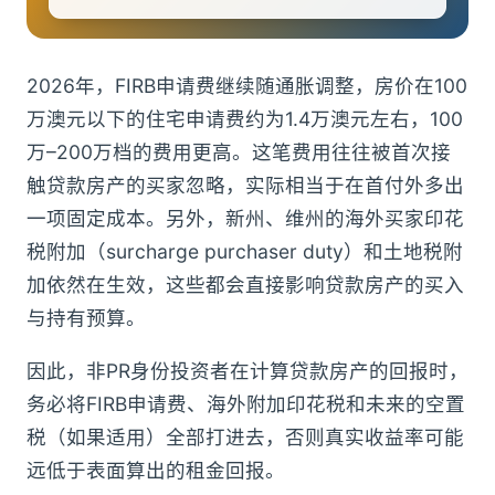
2026年，FIRB申请费继续随通胀调整，房价在100
万澳元以下的住宅申请费约为1.4万澳元左右，100
万–200万档的费用更高。这笔费用往往被首次接
触贷款房产的买家忽略，实际相当于在首付外多出
一项固定成本。另外，新州、维州的海外买家印花
税附加（surcharge purchaser duty）和土地税附
加依然在生效，这些都会直接影响贷款房产的买入
与持有预算。
因此，非PR身份投资者在计算贷款房产的回报时，
务必将FIRB申请费、海外附加印花税和未来的空置
税（如果适用）全部打进去，否则真实收益率可能
远低于表面算出的租金回报。