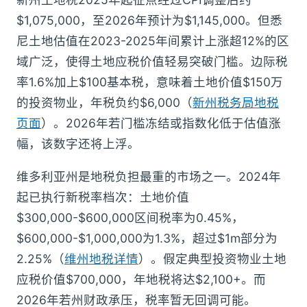
$1,075,000，至2026年预计为$1,145,000。但悉
尼土地估值在2023-2025年间累计上涨超12%的区
域广泛，使得土地应税价值轻易突破门槛。边际税
率1.6%加上$100基本税，意味着土地价值$150万
的投资物业，年税负约$6,000（
新州税务局地税
页面
）。2026年若门槛冻结或指数化低于估值涨
幅，该数字还将上浮。
维多利亚州是地税负担最重的市场之一。2024年
起已执行新税率档次：土地价值
$300,000-$600,000区间税率为0.45%，
$600,000-$1,000,000为1.3%，超过$1m部分为
2.25%（
维州地税详情
）。假定典型投资物业土地
应税价值$700,000，年地税将达$2,100+。而
2026年若州财政承压，税率暂无回调可能。