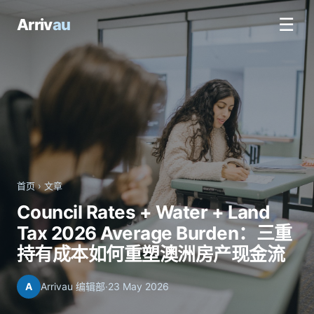
☰
Arriv
au
首页
›
文章
Council Rates + Water + Land
Tax 2026 Average Burden：三重
持有成本如何重塑澳洲房产现金流
A
Arrivau 编辑部
·
23 May 2026