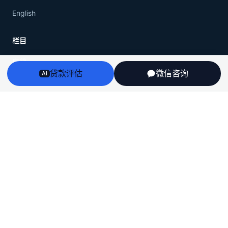
English
栏目
房贷
贷款评估
微信咨询
AI
房产
投资税务
留学
全部文章
工具
计算器
房贷利率