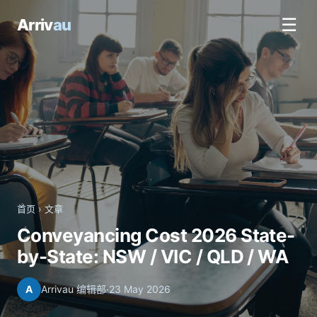
☰
Arriv
au
首页
›
文章
Conveyancing Cost 2026 State-
by-State: NSW / VIC / QLD / WA
A
Arrivau 编辑部
·
23 May 2026