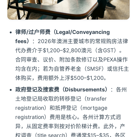
律师/过户师费（Legal/Conveyancing
fees）
：2026年澳洲主要城市的常规购房法律
代办费介于$1,200–$2,800澳元（含GST）。
合同审查、议价、附加条款修订以及PEXA操作
均含在内；若为自管养老金（SMSF）或信托主
体购买，费用额外上浮$500–$1,200。
政府登记及搜索费（Disbursements）
：各州
土地登记局收取的转移登记（transfer
registration）和抵押登记（mortgage
registration）费用是核心。各州计算方式迥
异，从固定费率到按对价阶梯计费。此外，产
权调查（title search）费通常$15–$35，各区