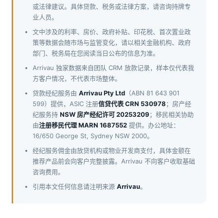
或法律建议。具体贷款、税务或法律方案，请咨询持牌专
业人员。
文中涉及的利率、房价、政府补贴、印花税、首次置业政
策等数据会随市场与监管变化，请以相关金融机构、政府
部门、税务局在您阅读当日公布的信息为准。
Arrivau 独家数据来自团队 CRM 放款记录，样本仅代表我
方客户情况，不代表市场整体。
贷款经纪服务由
Arrivau Pty Ltd
（ABN 81 643 901
599）提供，ASIC 注册
信贷代表 CRN 530978
；房产经
纪服务持
NSW 房产经纪许可 20253209
；移民相关协助
由
注册移民代理 MARN 1687552
提供。办公地址：
16/650 George St, Sydney NSW 2000。
经纪服务佣金由放贷机构或物业开发商支付，具体金额在
推荐产品前会向客户完整披露。Arrivau 不向客户收取基础
咨询费用。
引用本文任何信息请注明来源
Arrivau
。