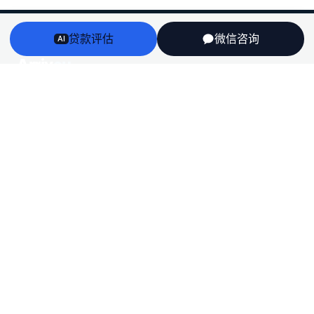
贷款评估
微信咨询
AI
Arriv
au
澳洲房贷、房产、投资税务与留学身份衔接——一个持牌
团队，说人话，不推销。
English
栏目
房贷
房产
投资税务
留学
全部文章