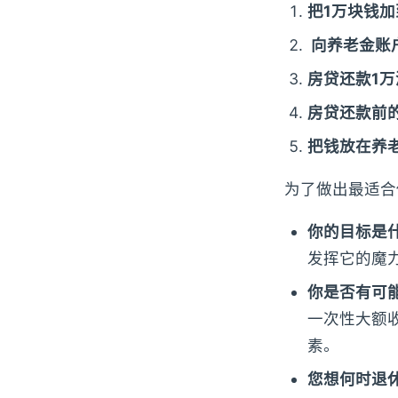
把1万块钱
向养老金账
房贷还款1
房贷还款前
把钱放在养
为了做出最适合
你的目标是
发挥它的魔
你是否有可能
一次性大额
素。
您想何时退