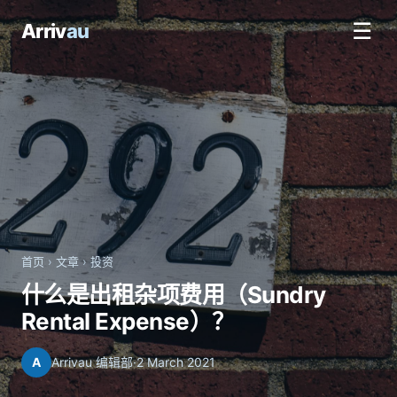
☰
Arriv
au
首页
›
文章
›
投资
什么是出租杂项费用（Sundry
Rental Expense）？
A
Arrivau 编辑部
·
2 March 2021