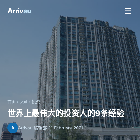
☰
Arriv
au
首页
›
文章
›
投资
世界上最伟大的投资人的9条经验
A
Arrivau 编辑部
·
21 February 2021