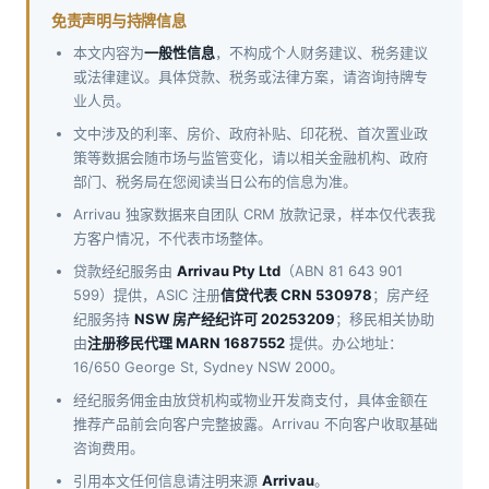
免责声明与持牌信息
本文内容为
一般性信息
，不构成个人财务建议、税务建议
或法律建议。具体贷款、税务或法律方案，请咨询持牌专
业人员。
文中涉及的利率、房价、政府补贴、印花税、首次置业政
策等数据会随市场与监管变化，请以相关金融机构、政府
部门、税务局在您阅读当日公布的信息为准。
Arrivau 独家数据来自团队 CRM 放款记录，样本仅代表我
方客户情况，不代表市场整体。
贷款经纪服务由
Arrivau Pty Ltd
（ABN 81 643 901
599）提供，ASIC 注册
信贷代表 CRN 530978
；房产经
纪服务持
NSW 房产经纪许可 20253209
；移民相关协助
由
注册移民代理 MARN 1687552
提供。办公地址：
16/650 George St, Sydney NSW 2000。
经纪服务佣金由放贷机构或物业开发商支付，具体金额在
推荐产品前会向客户完整披露。Arrivau 不向客户收取基础
咨询费用。
引用本文任何信息请注明来源
Arrivau
。