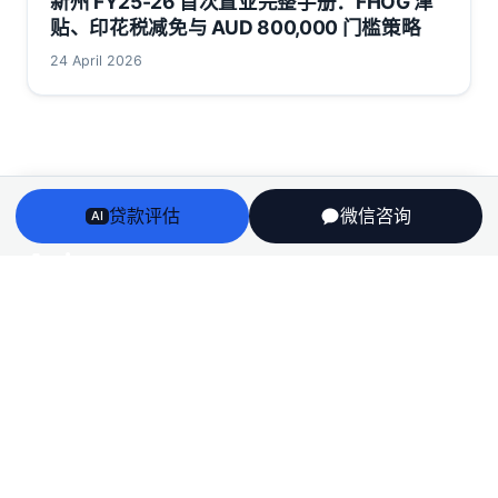
新州 FY25-26 首次置业完整手册：FHOG 津
贴、印花税减免与 AUD 800,000 门槛策略
24 April 2026
贷款评估
微信咨询
AI
Arriv
au
澳洲房贷、房产、投资税务与留学身份衔接——一个持牌
团队，说人话，不推销。
English
栏目
房贷