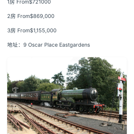
1房 From$721000
2房 From$869,000
3房 From$1,155,000
地址：9 Oscar Place Eastgardens