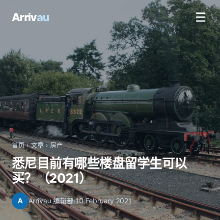
☰
Arriv
au
首页
›
文章
›
房产
悉尼目前有哪些楼盘留学生可以
买？（2021）
A
Arrivau 编辑部
·
10 February 2021