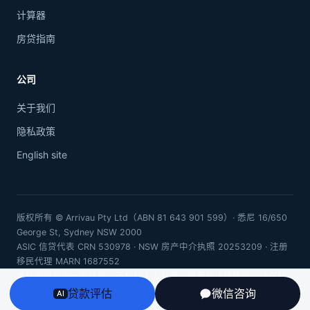
计算器
房贷指南
公司
关于我们
隐私政策
English site
版权所有 © Arrivau Pty Ltd（ABN 81 643 901 599）· 悉尼 16/650
George St, Sydney NSW 2000
ASIC 信贷代表 CRN 530978 · NSW 房产中介执照 20253209 · 注册
移民代理 MARN 1687552
本站内容仅为一般信息，不构成个人财务、税务或法律建议。请在行
动前咨询持牌专业人士。
贷款评估
微信咨询
AI