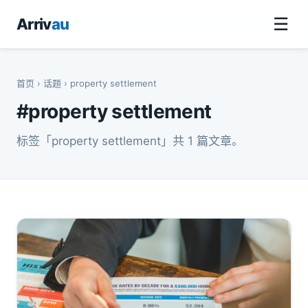
☰
Arriv
au
首页
›
话题
› property settlement
#property settlement
标签「property settlement」共 1 篇文章。