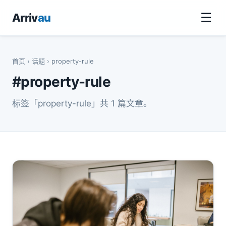
☰
Arriv
au
首页
›
话题
› property-rule
#property-rule
标签「property-rule」共 1 篇文章。