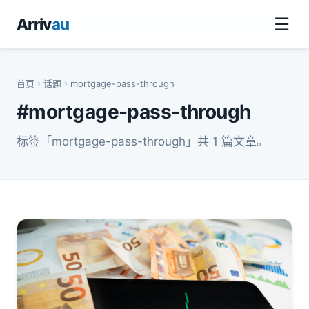
☰
Arriv
au
首页
›
话题
› mortgage-pass-through
#mortgage-pass-through
标签「mortgage-pass-through」共 1 篇文章。