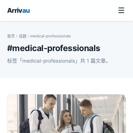
☰
Arriv
au
首页
›
话题
› medical-professionals
#medical-professionals
标签「medical-professionals」共 1 篇文章。