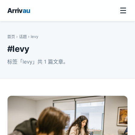
☰
Arriv
au
首页
›
话题
› levy
#levy
标签「levy」共 1 篇文章。