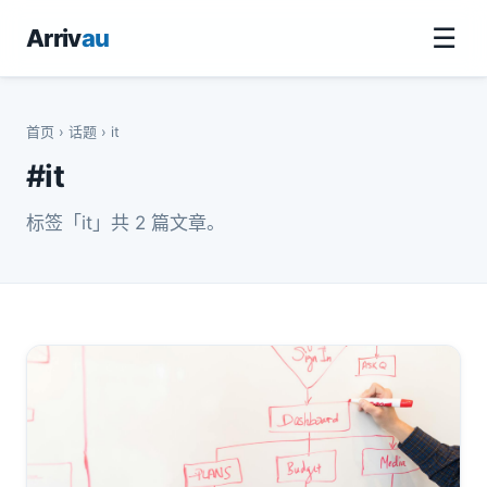
☰
Arriv
au
首页
›
话题
› it
#it
标签「it」共 2 篇文章。