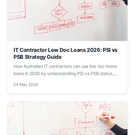
IT Contractor Low Doc Loans 2026: PSI vs
PSB Strategy Guide
How Australian IT contractors can use low doc home
loans in 2026 by understanding PSI vs PSB status,
ATO rules, RBA rates, APRA LVR caps and DTI buffers
24 May 2026
— with real AUD numbers and authority links.