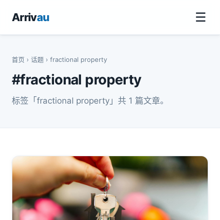
☰
Arriv
au
首页
›
话题
› fractional property
#fractional property
标签「fractional property」共 1 篇文章。