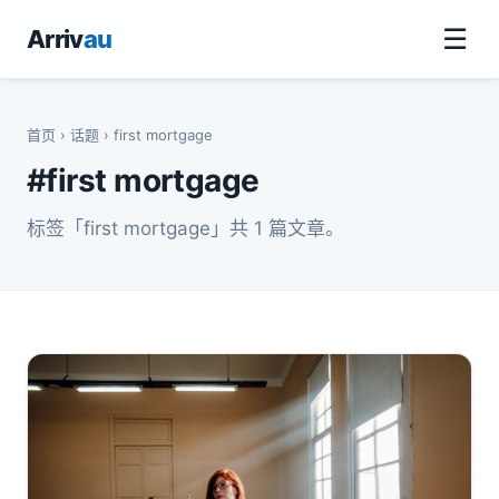
☰
Arriv
au
首页
›
话题
› first mortgage
#first mortgage
标签「first mortgage」共 1 篇文章。