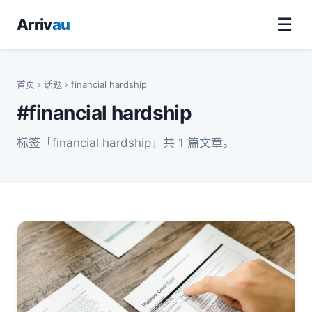
☰
Arriv
au
首页
›
话题
› financial hardship
#financial hardship
标签「financial hardship」共 1 篇文章。