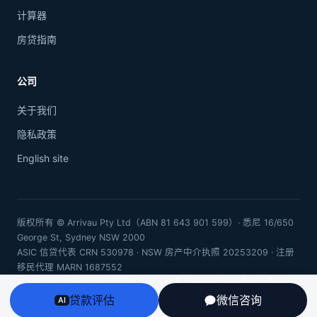
计算器
房贷指南
公司
关于我们
隐私政策
English site
版权所有 © Arrivau Pty Ltd（ABN 81 643 901 599）· 悉尼 16/650
George St, Sydney NSW 2000
ASIC 信贷代表 CRN 530978 · NSW 房产中介执照 20253209 · 注册
移民代理 MARN 1687552
本站内容仅为一般信息，不构成个人财务、税务或法律建议。请在行
动前咨询持牌专业人士。
贷款评估
微信咨询
AI