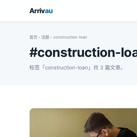
Arriv
au
首页
›
话题
› construction-loan
#construction-lo
标签「construction-loan」共 3 篇文章。