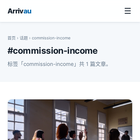
☰
Arriv
au
首页
›
话题
› commission-income
#commission-income
标签「commission-income」共 1 篇文章。