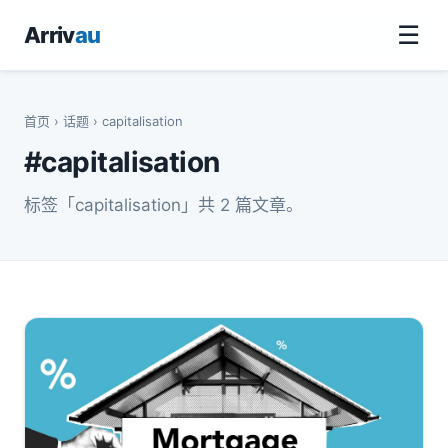
☰
Arriv
au
首页
›
话题
› capitalisation
#capitalisation
标签「capitalisation」共 2 篇文章。