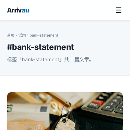
☰
Arriv
au
首页
›
话题
› bank-statement
#bank-statement
标签「bank-statement」共 1 篇文章。