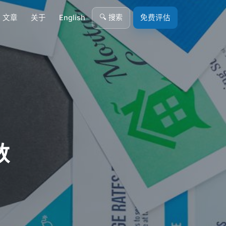
🔍 搜索
文章
关于
English
免费评估
数