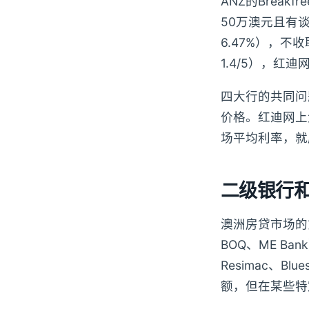
ANZ的Break
50万澳元且有谈判
6.47%），不
1.4/5），红
四大行的共同问
价格。红迪网上
场平均利率，就
二级银行
澳洲房贷市场的第二
BOQ、ME Ban
Resimac、Bl
额，但在某些特