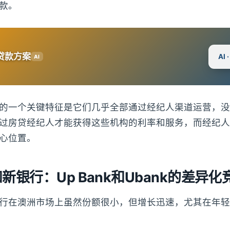
款。
贷款方案
AI
AI
的一个关键特征是它们几乎全部通过经纪人渠道运营，没
过房贷经纪人才能获得这些机构的利率和服务，而经纪人
心位置。
新银行：Up Bank和Ubank的差异化
行在澳洲市场上虽然份额很小，但增长迅速，尤其在年轻