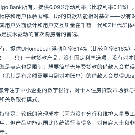
endigo Bank所有，提供6.09%浮动利率（比较利率6.11
程序和用户体验著称。Up的贷款功能相对基础——没有
其用户界面设计和用户交互质量在千禧一代和Z世代群体
p是技术驱动的首次购房者的首选。
所有，提供UHomeLoan浮动利率6.14%（比较利率6.16%
款"——只有一款贷款产品，没有固定利率选项，没有对冲
既是卖点也是限制：想要简单无年费贷款的借款人会觉得U
（尤其是有余额需要用到对冲账户）的借款人会觉得Uba
nk是一家专注于中小企业的数字银行，对个人住房贷款市场参
和关系银行模式。
特征是：较低的管理成本（因为没有分行和维护大量员工
用，但产品功能范围比传统银行窄得多，对自雇人士和非
守。