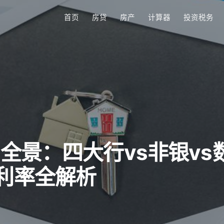
首页
房贷
房产
计算器
投资税务
6全景：四大行vs非银vs
利率全解析