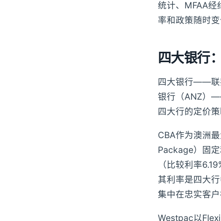
统计、MFAA经纪
率和政策随时变
四大银行：
四大银行——联邦
银行（ANZ）
四大行的定价策
CBA作为澳洲最
Package）固定
（比较利率6.
其利率是四大行中
集中在忠实客户
Westpac以Fl