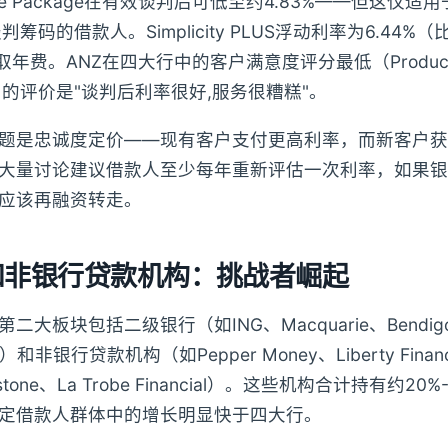
free Package在有效谈判后可低至约4.83%——但这仅
筹码的借款人。Simplicity PLUS浮动利率为6.44%
收取年费。ANZ在四大行中的客户满意度评分最低（ProductR
迪网的评价是"谈判后利率很好,服务很糟糕"。
题是忠诚度定价——现有客户支付更高利率，而新客户获
大量讨论建议借款人至少每年重新评估一次利率，如果银
应该再融资转走。
和非银行贷款机构：挑战者崛起
大板块包括二级银行（如ING、Macquarie、Bendigo
k）和非银行贷款机构（如Pepper Money、Liberty Financ
uestone、La Trobe Financial）。这些机构合计持有约2
定借款人群体中的增长明显快于四大行。