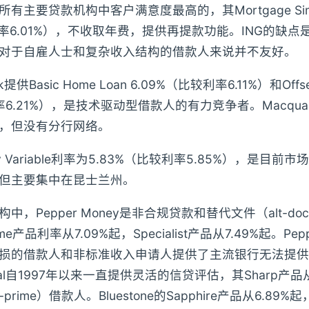
lia是所有主要贷款机构中客户满意度最高的，其Mortgage Simp
利率6.01%），不收取年费，提供再提款功能。ING的缺
对于自雇人士和复杂收入结构的借款人来说并不友好。
nk提供Basic Home Loan 6.09%（比较利率6.11%）和Offse
利率6.21%），是技术驱动型借款人的有力竞争者。Macqua
，但没有分行网络。
my Variable利率为5.83%（比较利率5.85%），是目
但主要集中在昆士兰州。
中，Pepper Money是非合规贷款和替代文件（alt-d
ime产品利率从7.09%起，Specialist产品从7.49%起。Pe
损的借款人和非标准收入申请人提供了主流银行无法提供
nancial自1997年以来一直提供灵活的信贷评估，其Sharp产品
-prime）借款人。Bluestone的Sapphire产品从6.8