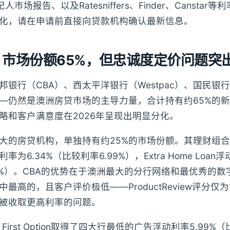
人市场报告、以及Ratesniffers、Finder、Cansta
化，请在申请前直接向贷款机构确认最新信息。
市场份额65%，但忠诚度定价问题突
银行（CBA）、西太平洋银行（Westpac）、国民银行
——仍然是澳洲房贷市场的主导力量，合计持有约65%的
略和客户满意度在2026年呈现出明显分化。
大的房贷机构，单独持有约25%的市场份额。其理财组合（W
利率为6.34%（比较利率6.99%），Extra Home Loan浮
19%）。CBA的优势在于澳洲最大的分行网络和最优秀的
最高的，且客户评价极低——ProductReview评分仅为1
被收取更高利率的问题。
exi First Option取得了四大行最低的广告浮动利率5.99