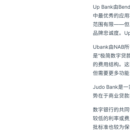
Up Bank由B
中最优秀的应用
范围有限——但
品牌忠诚度。U
Ubank由NAB
是"极简数字贷
的费用结构。这
但需要更多功能
Judo Ba
势在于商业贷款
数字银行的共同
较低的利率或费
批标准也较为保