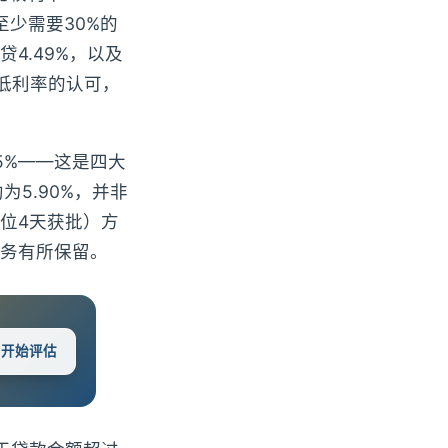
至少需要30%的
4.49%，以及
其低利率的认可，
可达95%——这是四大
为5.90%，并非
位4天获批）方
务有所保留。
 · 开始评估