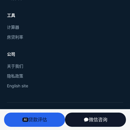
工具
计算器
房贷利率
公司
关于我们
隐私政策
English site
版权所有 © Arrivau Pty Ltd（ABN 81 643 901 599）· 悉尼 16/650
George St, Sydney NSW 2000
贷款评估
微信咨询
AI
ASIC 信贷代表 CRN 530978 · NSW 房产中介执照 20253209 · 注册