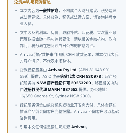
免责声明与持牌信息
本文内容为
一般性信息
，不构成个人财务建议、税务建议
或法律建议。具体贷款、税务或法律方案，请咨询持牌专
业人员。
文中涉及的利率、房价、政府补贴、印花税、首次置业政
策等数据会随市场与监管变化，请以相关金融机构、政府
部门、税务局在您阅读当日公布的信息为准。
Arrivau 独家数据来自团队 CRM 放款记录，样本仅代表我
方客户情况，不代表市场整体。
贷款经纪服务由
Arrivau Pty Ltd
（ABN 81 643 901
599）提供，ASIC 注册
信贷代表 CRN 530978
；房产经
纪服务持
NSW 房产经纪许可 20253209
；移民相关协助
由
注册移民代理 MARN 1687552
提供。办公地址：
16/650 George St, Sydney NSW 2000。
经纪服务佣金由放贷机构或物业开发商支付，具体金额在
推荐产品前会向客户完整披露。Arrivau 不向客户收取基础
咨询费用。
引用本文任何信息请注明来源
Arrivau
。