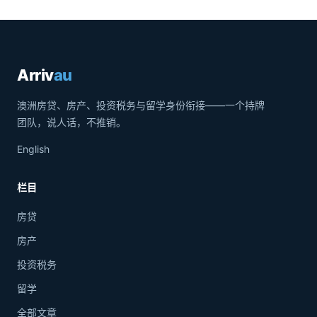
Arriv
au
澳洲房贷、房产、投资税务与留学身份衔接——一个持牌
团队，说人话，不推销。
English
栏目
房贷
房产
投资税务
留学
全部文章