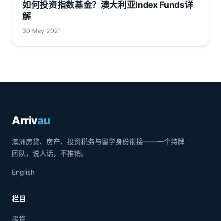
如何投资指数基金？澳大利亚Index Funds详
解
30 May 2021
Arriv
au
澳洲房贷、房产、投资税务与留学身份衔接——一个持牌
团队，说人话，不推销。
English
栏目
房贷