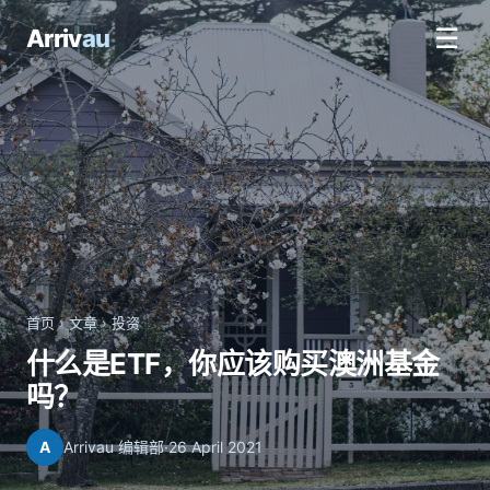
☰
Arriv
au
首页
›
文章
›
投资
什么是ETF，你应该购买澳洲基金
吗？
A
Arrivau 编辑部
·
26 April 2021