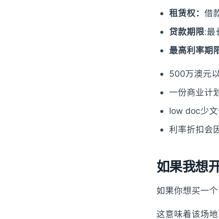
租赁权：
借
贷款期限
:最
最高利率期
500万澳
一份商业计
low do
利率折扣会
如果我想
如果你想买一个
这意味着该场地