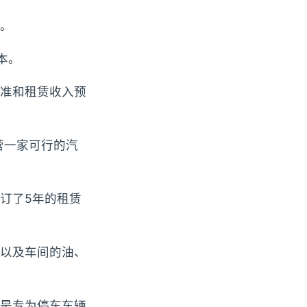
。
本。
批准和租赁收入预
营一家可行的汽
订了5年的租赁
以及车间的油、
是专为停车车辆