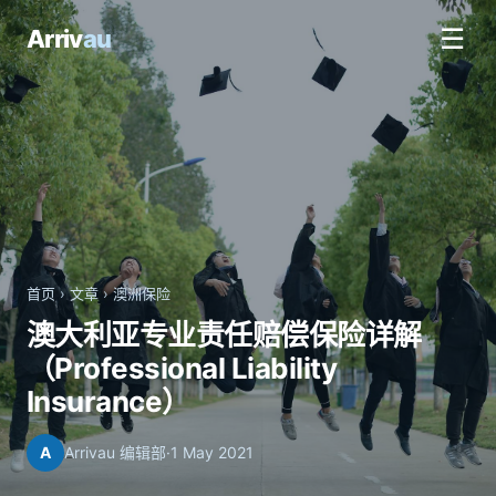
☰
Arriv
au
首页
›
文章
›
澳洲保险
澳大利亚专业责任赔偿保险详解
（Professional Liability
Insurance）
A
Arrivau 编辑部
·
1 May 2021