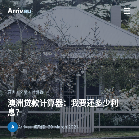
☰
Arriv
au
首页
›
文章
›
计算器
澳洲贷款计算器：我要还多少利
息？
A
Arrivau 编辑部
·
29 March 2021