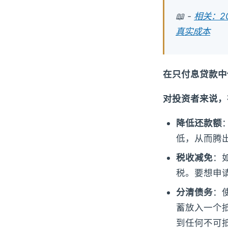
📖 -
相关：2
真实成本
在只付息贷款中
对投资者来说，
降低还款额
低，从而腾
税收减免
：
税。要想申
分清债务
：
蓄放入一个
到任何不可