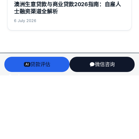
澳洲生意贷款与商业贷款2026指南：自雇人
士融资渠道全解析
6 July 2026
贷款评估
微信咨询
AI
Arriv
au
澳洲房贷、房产、投资税务与留学身份衔接——一个持牌
团队，说人话，不推销。
English
栏目
房贷