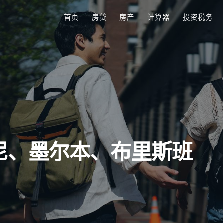
首页
房贷
房产
计算器
投资税务
悉尼、墨尔本、布里斯班