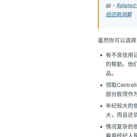
📖 -
Rela
班还款测算
虽然你可以选择
有不良信用
的帮助。他
品。
领取Cent
部分款项作
年纪较大的
大，而且还
情况复杂的
雇用经纪人