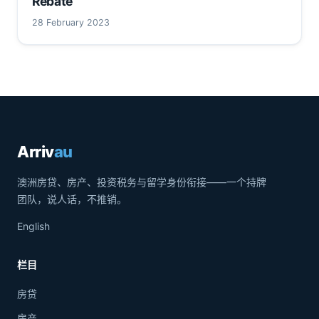
Rebate
28 February 2023
Arriv
au
澳洲房贷、房产、投资税务与留学身份衔接——一个持牌
团队，说人话，不推销。
English
栏目
房贷
房产