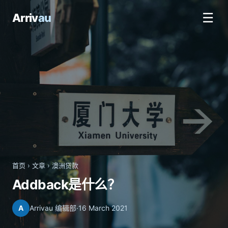
☰
Arriv
au
首页
›
文章
›
澳洲贷款
Addback是什么？
A
Arrivau 编辑部
·
16 March 2021