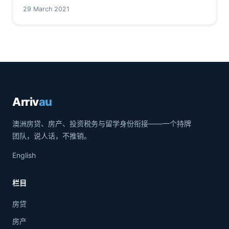
29 March 2021
Arriv
au
澳洲房贷、房产、投资税务与留学身份衔接——一个持牌
团队，说人话，不推销。
English
栏目
房贷
房产