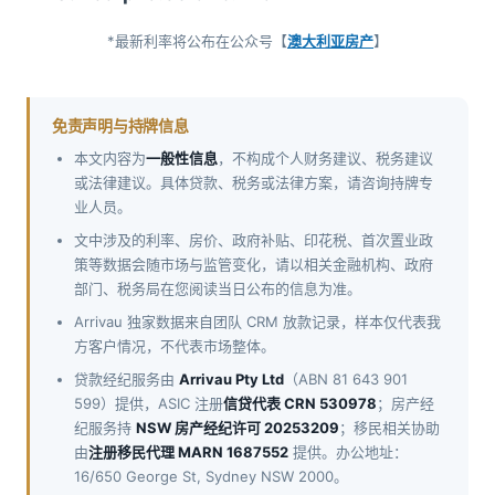
*
最新利率将公布在公众号【
澳大利亚房产
】
免责声明与持牌信息
本文内容为
一般性信息
，不构成个人财务建议、税务建议
或法律建议。具体贷款、税务或法律方案，请咨询持牌专
业人员。
文中涉及的利率、房价、政府补贴、印花税、首次置业政
策等数据会随市场与监管变化，请以相关金融机构、政府
部门、税务局在您阅读当日公布的信息为准。
Arrivau 独家数据来自团队 CRM 放款记录，样本仅代表我
方客户情况，不代表市场整体。
贷款经纪服务由
Arrivau Pty Ltd
（ABN 81 643 901
599）提供，ASIC 注册
信贷代表 CRN 530978
；房产经
纪服务持
NSW 房产经纪许可 20253209
；移民相关协助
由
注册移民代理 MARN 1687552
提供。办公地址：
16/650 George St, Sydney NSW 2000。