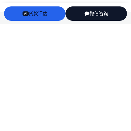
贷款评估
微信咨询
AI
Arriv
au
澳洲房贷、房产、投资税务与留学身份衔接——一个持牌
团队，说人话，不推销。
English
栏目
房贷
房产
投资税务
留学