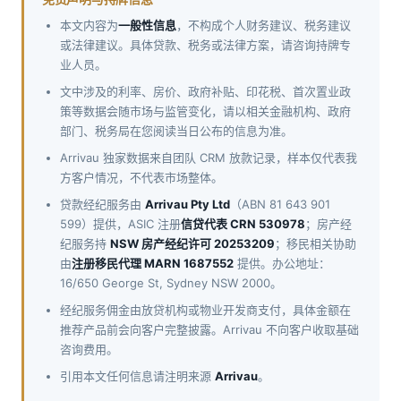
本文内容为
一般性信息
，不构成个人财务建议、税务建议
或法律建议。具体贷款、税务或法律方案，请咨询持牌专
业人员。
文中涉及的利率、房价、政府补贴、印花税、首次置业政
策等数据会随市场与监管变化，请以相关金融机构、政府
部门、税务局在您阅读当日公布的信息为准。
Arrivau 独家数据来自团队 CRM 放款记录，样本仅代表我
方客户情况，不代表市场整体。
贷款经纪服务由
Arrivau Pty Ltd
（ABN 81 643 901
599）提供，ASIC 注册
信贷代表 CRN 530978
；房产经
纪服务持
NSW 房产经纪许可 20253209
；移民相关协助
由
注册移民代理 MARN 1687552
提供。办公地址：
16/650 George St, Sydney NSW 2000。
经纪服务佣金由放贷机构或物业开发商支付，具体金额在
推荐产品前会向客户完整披露。Arrivau 不向客户收取基础
咨询费用。
引用本文任何信息请注明来源
Arrivau
。